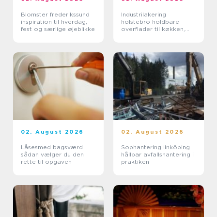
Blomster frederikssund
Industrilakering
inspiration til hverdag,
holstebro holdbare
fest og særlige øjeblikke
overflader til køkken,
møbler og inventar
02. August 2026
02. August 2026
Låsesmed bagsværd
Sophantering linköping
sådan vælger du den
hållbar avfallshantering i
rette til opgaven
praktiken