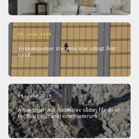
30. June 2026
Vinduespudser stenløse klar udsigt året
rundt
06. June 2026
Anlægsgartner haderslev sådan får du et
holdbart og funktionelt uderum