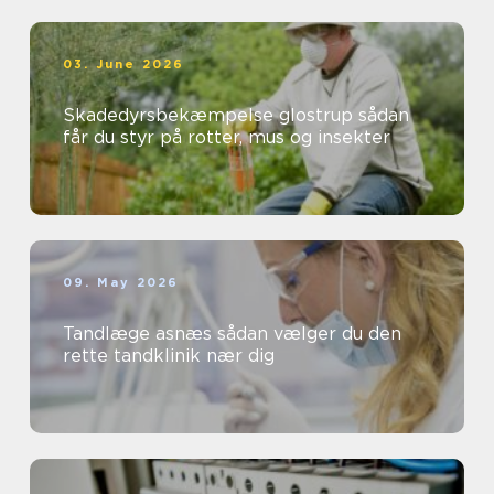
03. June 2026
Skadedyrsbekæmpelse glostrup sådan
får du styr på rotter, mus og insekter
09. May 2026
Tandlæge asnæs sådan vælger du den
rette tandklinik nær dig