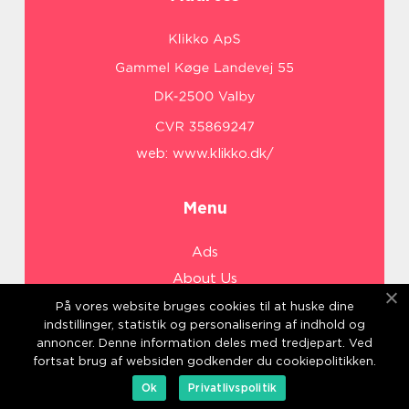
web:
www.klikko.dk/
Menu
Ads
About Us
Cookies
På vores website bruges cookies til at huske dine
indstillinger, statistik og personalisering af indhold og
Contact
annoncer. Denne information deles med tredjepart. Ved
Sitemap
fortsat brug af websiden godkender du cookiepolitikken.
Ok
Privatlivspolitik