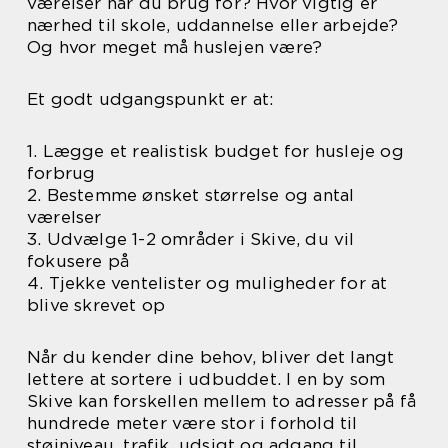
værelser har du brug for? Hvor vigtig er
nærhed til skole, uddannelse eller arbejde?
Og hvor meget må huslejen være?
Et godt udgangspunkt er at:
1. Lægge et realistisk budget for husleje og
forbrug
2. Bestemme ønsket størrelse og antal
værelser
3. Udvælge 1-2 områder i Skive, du vil
fokusere på
4. Tjekke ventelister og muligheder for at
blive skrevet op
Når du kender dine behov, bliver det langt
lettere at sortere i udbuddet. I en by som
Skive kan forskellen mellem to adresser på få
hundrede meter være stor i forhold til
støjniveau, trafik, udsigt og adgang til