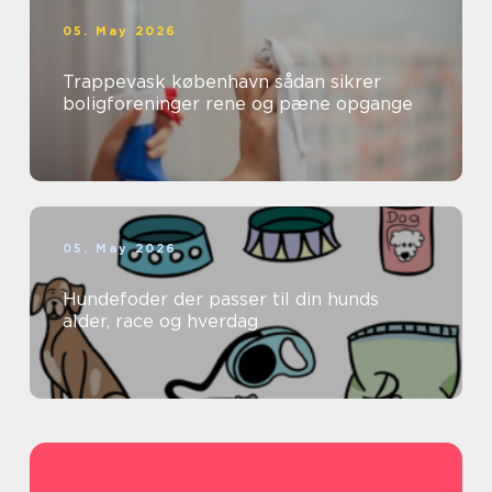
05. May 2026
Trappevask københavn sådan sikrer
boligforeninger rene og pæne opgange
05. May 2026
Hundefoder der passer til din hunds
alder, race og hverdag