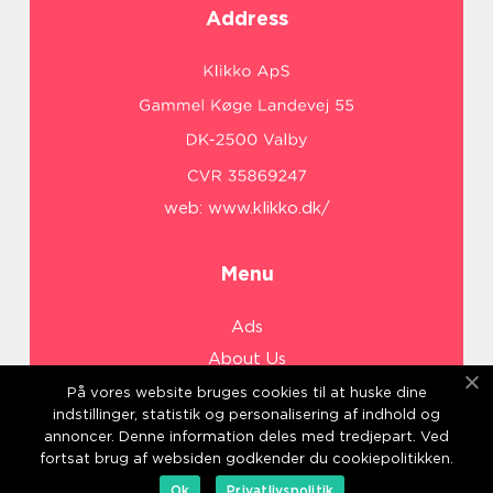
Address
web:
www.klikko.dk/
Menu
Ads
About Us
Cookies
På vores website bruges cookies til at huske dine
indstillinger, statistik og personalisering af indhold og
Contact
annoncer. Denne information deles med tredjepart. Ved
Sitemap
fortsat brug af websiden godkender du cookiepolitikken.
Ok
Privatlivspolitik