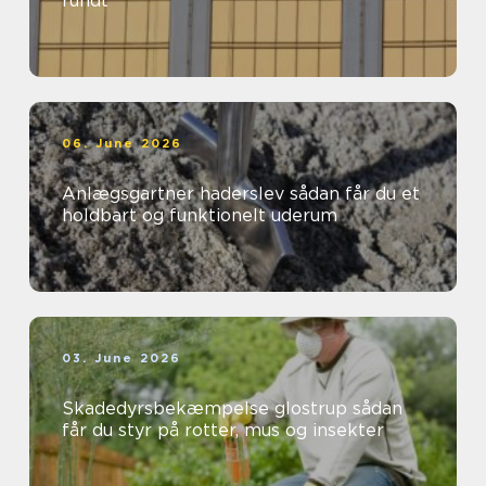
rundt
06. June 2026
Anlægsgartner haderslev sådan får du et
holdbart og funktionelt uderum
03. June 2026
Skadedyrsbekæmpelse glostrup sådan
får du styr på rotter, mus og insekter