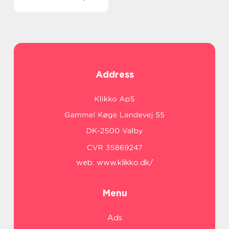
Address
web:
www.klikko.dk/
Menu
Ads