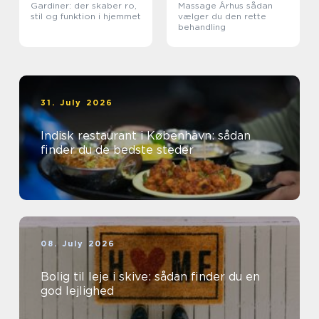
Gardiner: der skaber ro,
Massage Århus sådan
stil og funktion i hjemmet
vælger du den rette
behandling
31. July 2026
Indisk restaurant i København: sådan
finder du de bedste steder
08. July 2026
Bolig til leje i skive: sådan finder du en
god lejlighed