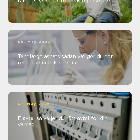
får du styr på rotter, mus og insekter
09. May 2026
Tandlæge asnæs sådan vælger du den
rette tandklinik nær dig
07. May 2026
Elavtal så väljer du rätt avtal för din
vardag