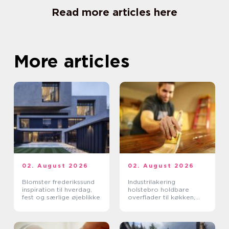
Read more articles here
More articles
02. August 2026
02. August 2026
Blomster frederikssund
Industrilakering
inspiration til hverdag,
holstebro holdbare
fest og særlige øjeblikke
overflader til køkken,
møbler og inventar