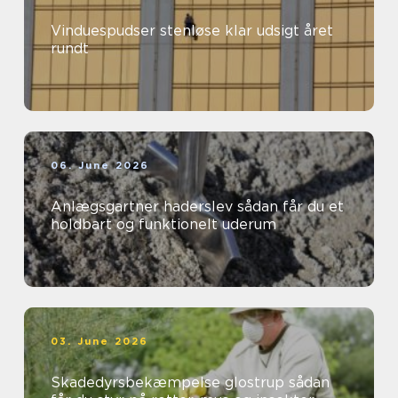
Vinduespudser stenløse klar udsigt året
rundt
06. June 2026
Anlægsgartner haderslev sådan får du et
holdbart og funktionelt uderum
03. June 2026
Skadedyrsbekæmpelse glostrup sådan