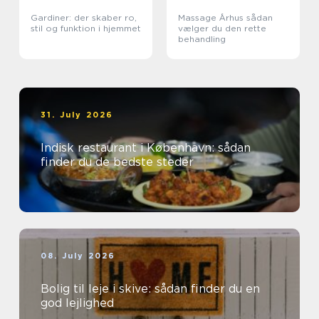
Gardiner: der skaber ro,
Massage Århus sådan
stil og funktion i hjemmet
vælger du den rette
behandling
31. July 2026
Indisk restaurant i København: sådan
finder du de bedste steder
08. July 2026
Bolig til leje i skive: sådan finder du en
god lejlighed