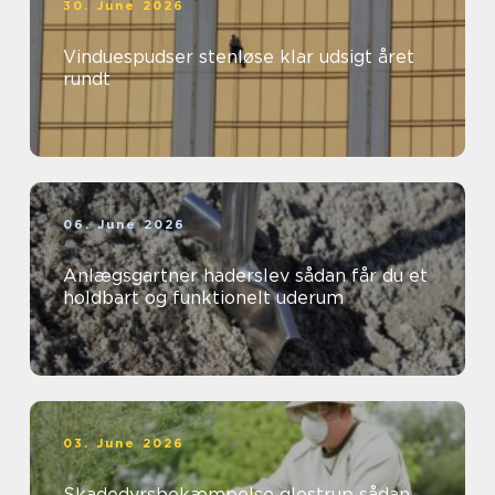
30. June 2026
Vinduespudser stenløse klar udsigt året
rundt
06. June 2026
Anlægsgartner haderslev sådan får du et
holdbart og funktionelt uderum
03. June 2026
Skadedyrsbekæmpelse glostrup sådan