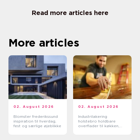
Read more articles here
More articles
02. August 2026
02. August 2026
Blomster frederikssund
Industrilakering
inspiration til hverdag,
holstebro holdbare
fest og særlige øjeblikke
overflader til køkken,
møbler og inventar