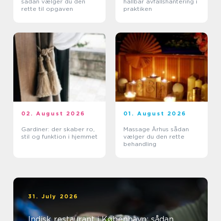
sådan vælger du den
hållbar avfallshantering i
rette til opgaven
praktiken
02. August 2026
01. August 2026
Gardiner: der skaber ro,
Massage Århus sådan
stil og funktion i hjemmet
vælger du den rette
behandling
31. July 2026
Indisk restaurant i København: sådan