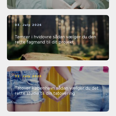
03. July 2026
Tømrer i hvidovre sådan vælger du den
rette fagmand til dit projekt
02. July 2026
Tatovør københavn sådan vælger du det
rette studie til din tatovering