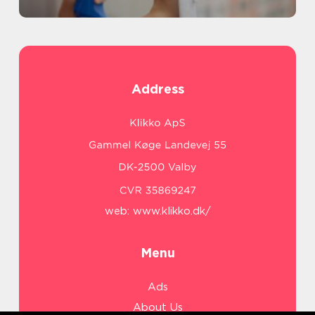
Address
web:
www.klikko.dk/
Menu
Ads
About Us