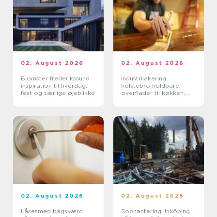
02. August 2026
02. August 2026
Blomster frederikssund
Industrilakering
inspiration til hverdag,
holstebro holdbare
fest og særlige øjeblikke
overflader til køkken,
møbler og inventar
02. August 2026
02. August 2026
Låsesmed bagsværd
Sophantering linköping