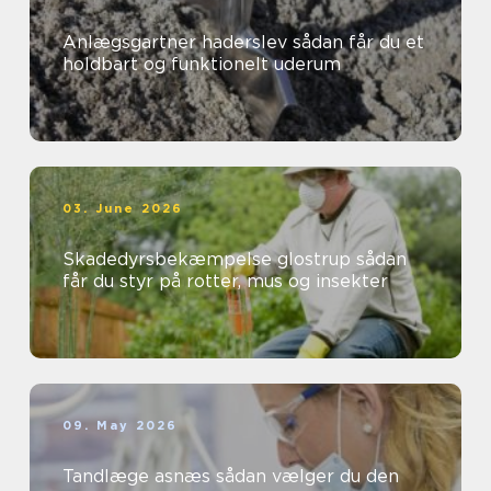
Anlægsgartner haderslev sådan får du et
holdbart og funktionelt uderum
03. June 2026
Skadedyrsbekæmpelse glostrup sådan
får du styr på rotter, mus og insekter
09. May 2026
Tandlæge asnæs sådan vælger du den