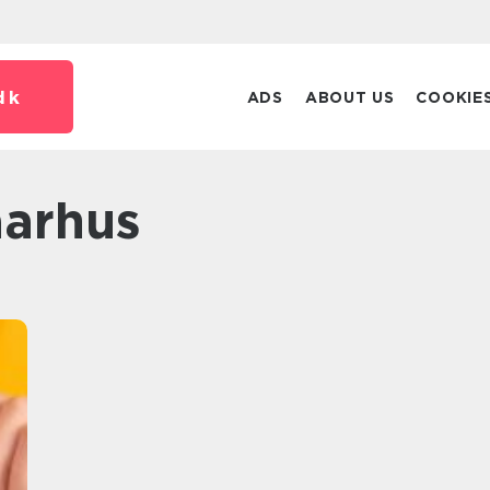
dk
ADS
ABOUT US
COOKIE
aarhus