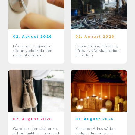
02. August 2026
02. August 2026
Låsesmed bagsværd
Sophantering linköping
sådan vælger du den
hållbar avfallshantering i
rette til opgaven
praktiken
02. August 2026
01. August 2026
Gardiner: der skaber ro,
Massage Århus sådan
stil og funktion i hjemmet
vælger du den rette