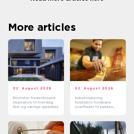
More articles
02. August 2026
02. August 2026
Blomster frederikssund
Industrilakering
inspiration til hverdag,
holstebro holdbare
fest og særlige øjeblikke
overflader til køkken,
møbler og inventar