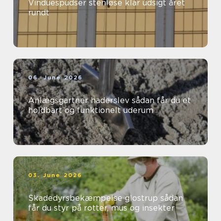
Vinduespudser stenløse klar udsigt året
rundt
06. June 2026
Anlægsgartner haderslev sådan får du et
holdbart og funktionelt uderum
03. June 2026
Skadedyrsbekæmpelse glostrup sådan
får du styr på rotter, mus og insekter