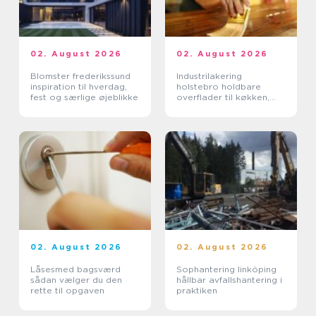
02. August 2026
02. August 2026
Blomster frederikssund
Industrilakering
inspiration til hverdag,
holstebro holdbare
fest og særlige øjeblikke
overflader til køkken,
møbler og inventar
02. August 2026
02. August 2026
Låsesmed bagsværd
Sophantering linköping
sådan vælger du den
hållbar avfallshantering i
rette til opgaven
praktiken