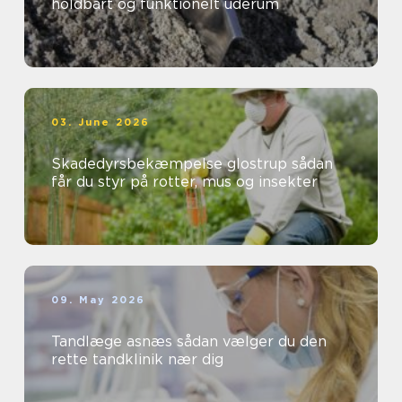
holdbart og funktionelt uderum
03. June 2026
Skadedyrsbekæmpelse glostrup sådan
får du styr på rotter, mus og insekter
09. May 2026
Tandlæge asnæs sådan vælger du den
rette tandklinik nær dig