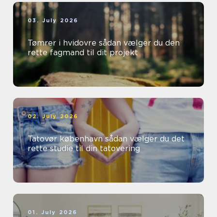
03. July 2026
Tømrer i hvidovre sådan vælger du den
rette fagmand til dit projekt
02. July 2026
Tatovør københavn sådan vælger du det
rette studie til din tatovering
01. July 2026