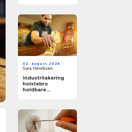
hverdag, fest og
særlige øjeblikke
02. august 2026
Sara Henriksen
Industrilakering
holstebro
holdbare
overflader til
køkken, møbler og
inventar