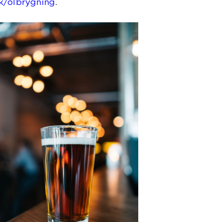
k/olbrygning
.