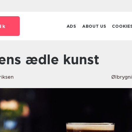
dk
ADS
ABOUT US
COOKIE
gens ædle kunst
riksen
Ølbrygn