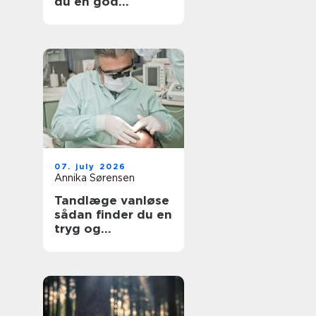
du en god
lejlighed
07. july 2026
Annika Sørensen
Tandlæge vanløse
sådan finder du en
tryg og
kompetent klinik