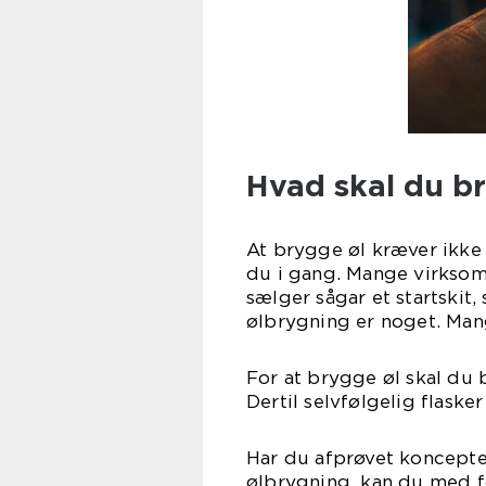
Hvad skal du br
At brygge øl kræver ikke 
du i gang. Mange virksom
sælger sågar et startskit
ølbrygning er noget. Mang
For at brygge øl skal du 
Dertil selvfølgelig flaske
Har du afprøvet koncepte
ølbrygning, kan du med fo