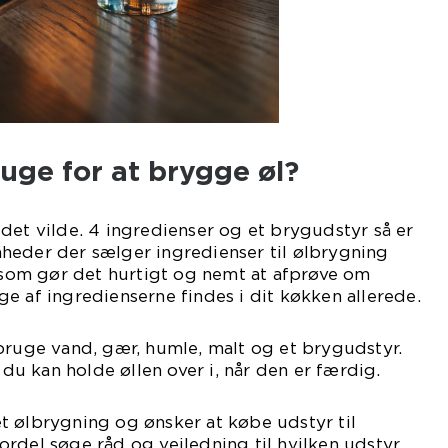
uge for at brygge øl?
det vilde. 4 ingredienser og et brygudstyr så er
heder der sælger ingredienser til ølbrygning
, som gør det hurtigt og nemt at afprøve om
e af ingredienserne findes i dit køkken allerede.
bruge vand, gær, humle, malt og et brygudstyr.
r du kan holde øllen over i, når den er færdig.
t ølbrygning og ønsker at købe udstyr til
rdel søge råd og vejledning til hvilken udstyr