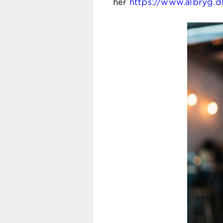
her
https://www.albryg.d