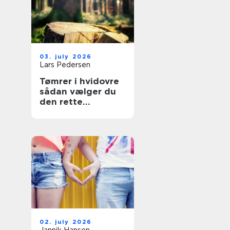
03. july 2026
Lars Pedersen
Tømrer i hvidovre
sådan vælger du
den rette
fagmand til dit
projekt
02. july 2026