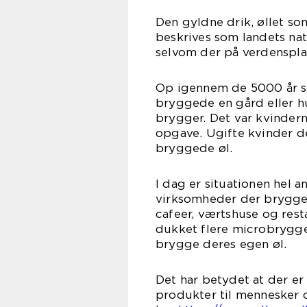
Den gyldne drik, øllet s
beskrives som landets nat
selvom der på verdenspla
Op igennem de 5000 år so
bryggede en gård eller hu
brygger. Det var kvinderne
opgave. Ugifte kvinder de
bryggede øl.
I dag er situationen hel a
virksomheder der brygger
cafeer, værtshuse og rest
dukket flere microbryggeri
brygge deres egen øl.
Det har betydet at der er
produkter til mennesker 