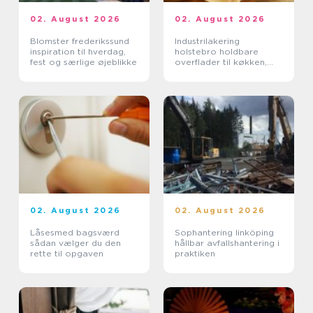
02. August 2026
02. August 2026
Blomster frederikssund
Industrilakering
inspiration til hverdag,
holstebro holdbare
fest og særlige øjeblikke
overflader til køkken,
møbler og inventar
02. August 2026
02. August 2026
Låsesmed bagsværd
Sophantering linköping
sådan vælger du den
hållbar avfallshantering i
rette til opgaven
praktiken