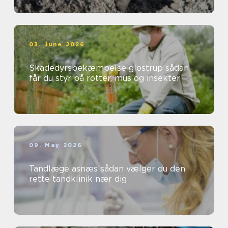
03. June 2026
Skadedyrsbekæmpelse glostrup sådan
får du styr på rotter, mus og insekter
09. May 2026
Tandlæge asnæs sådan vælger du den
rette tandklinik nær dig