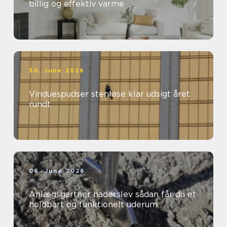
billig og effektiv varme
30. June 2026
Vinduespudser stenløse klar udsigt året
rundt
06. June 2026
Anlægsgartner haderslev sådan får du et
holdbart og funktionelt uderum