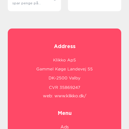
spar penge på
varmeregningen
Address
web:
www.klikko.dk/
Menu
Ads