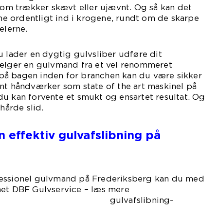
 som trækker skævt eller ujævnt. Og så kan det
 ordentligt ind i krogene, rundt om de skarpe
elerne.
u lader en dygtig gulvsliber udføre dit
vælger en gulvmand fra et vel renommeret
på bagen inden for branchen kan du være sikker
nt håndværker som state of the art maskinel på
u kan forvente et smukt og ensartet resultat. Og
hårde slid.
en effektiv gulvafslibning på
fessionel gulvmand på Frederiksberg kan du med
aet DBF Gulvservice – læs mere
vafslibning-