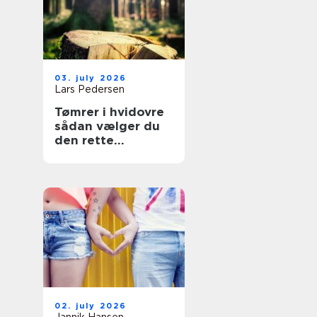
03. july 2026
Lars Pedersen
Tømrer i hvidovre
sådan vælger du
den rette
fagmand til dit
projekt
02. july 2026