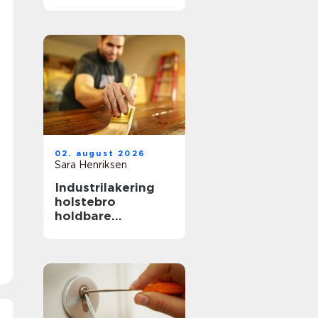
hverdag, fest og
særlige øjeblikke
02. august 2026
Sara Henriksen
Industrilakering
holstebro
holdbare
overflader til
køkken, møbler og
inventar