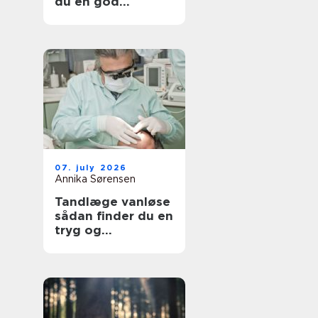
du en god
lejlighed
07. july 2026
Annika Sørensen
Tandlæge vanløse
sådan finder du en
tryg og
kompetent klinik