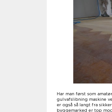
Har man først som amatør
gulvafslibning maskine ve
er også så langt fra sikke
byggemarked er top mode