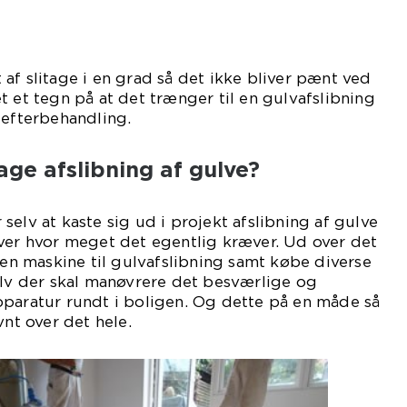
af slitage i en grad så det ikke bliver pænt ved
t et tegn på at det trænger til en gulvafslibning
 efterbehandling.
age afslibning af gulve?
elv at kaste sig ud i projekt afslibning af gulve
ver hvor meget det egentlig kræver. Ud over det
e en maskine til gulvafslibning samt købe diverse
elv der skal manøvrere det besværlige og
pparatur rundt i boligen. Og dette på en måde så
vnt over det hele.