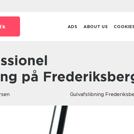
dk
ADS
ABOUT US
COOKIE
ing på Frederiksber
rsen
Gulvafslibning Frederiksb