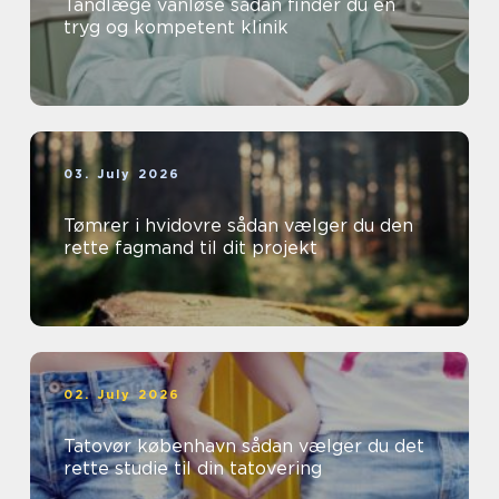
Tandlæge vanløse sådan finder du en
tryg og kompetent klinik
03. July 2026
Tømrer i hvidovre sådan vælger du den
rette fagmand til dit projekt
02. July 2026
Tatovør københavn sådan vælger du det
rette studie til din tatovering