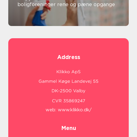
boligforeninger rene og pæne opgange
Address
web:
www.klikko.dk/
Menu