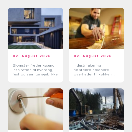
02. August 2026
02. August 2026
Blomster frederikssund
Industrilakering
inspiration til hverdag,
holstebro holdbare
fest og særlige øjeblikke
overflader til køkken,
møbler og inventar