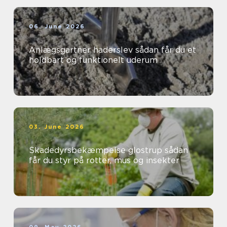
06. June 2026
Anlægsgartner haderslev sådan får du et
holdbart og funktionelt uderum
03. June 2026
Skadedyrsbekæmpelse glostrup sådan
får du styr på rotter, mus og insekter
09. May 2026