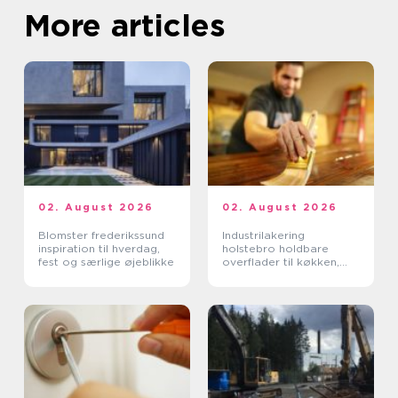
More articles
02. August 2026
02. August 2026
Blomster frederikssund
Industrilakering
inspiration til hverdag,
holstebro holdbare
fest og særlige øjeblikke
overflader til køkken,
møbler og inventar