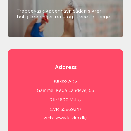
Trappevask københavn sådan sikrer
boligforeninger rene og pæne opgange
Address
web:
www.klikko.dk/