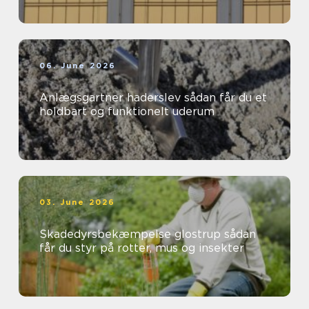
06. June 2026
Anlægsgartner haderslev sådan får du et
holdbart og funktionelt uderum
03. June 2026
Skadedyrsbekæmpelse glostrup sådan
får du styr på rotter, mus og insekter