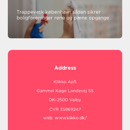
Trappevask københavn sådan sikrer
boligforeninger rene og pæne opgange
Address
web:
www.klikko.dk/