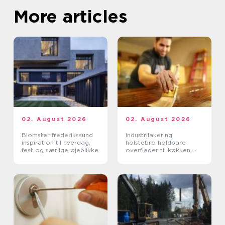
More articles
02. August 2026
02. August 2026
Blomster frederikssund
Industrilakering
inspiration til hverdag,
holstebro holdbare
fest og særlige øjeblikke
overflader til køkken,
møbler og inventar