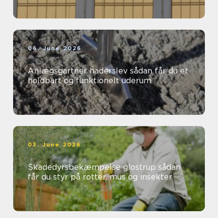
06. June 2026
Anlægsgartner haderslev sådan får du et
holdbart og funktionelt uderum
03. June 2026
Skadedyrsbekæmpelse glostrup sådan
får du styr på rotter, mus og insekter