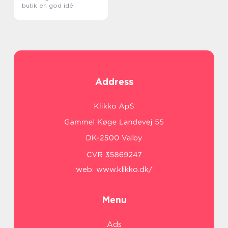
butik en god idé
Address
web:
www.klikko.dk/
Menu
Ads