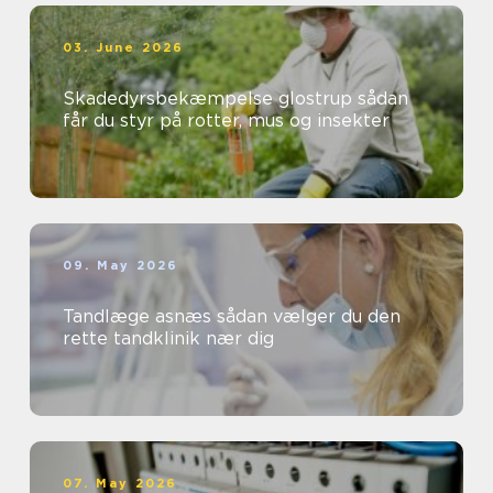
03. June 2026
Skadedyrsbekæmpelse glostrup sådan
får du styr på rotter, mus og insekter
09. May 2026
Tandlæge asnæs sådan vælger du den
rette tandklinik nær dig
07. May 2026