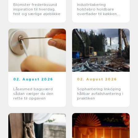
Blomster frederikssund
Industrilakering
inspiration til hverdag,
holstebro holdbare
fest og særlige øjeblikke
overflader til køkken,
møbler og inventar
02. August 2026
02. August 2026
Låsesmed bagsværd
Sophantering linköping
sådan vælger du den
hållbar avfallshantering i
rette til opgaven
praktiken