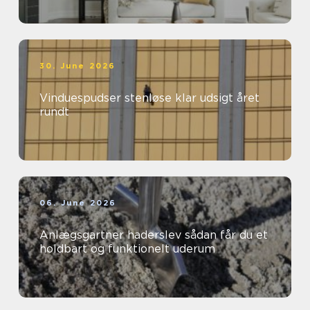
30. June 2026
Vinduespudser stenløse klar udsigt året
rundt
06. June 2026
Anlægsgartner haderslev sådan får du et
holdbart og funktionelt uderum