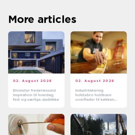
More articles
02. August 2026
02. August 2026
Blomster frederikssund
Industrilakering
inspiration til hverdag,
holstebro holdbare
fest og særlige øjeblikke
overflader til køkken,
møbler og inventar