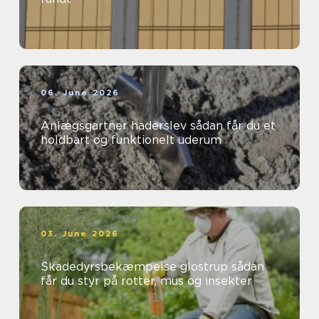
06. June 2026
Anlægsgartner haderslev sådan får du et
holdbart og funktionelt uderum
03. June 2026
Skadedyrsbekæmpelse glostrup sådan
får du styr på rotter, mus og insekter