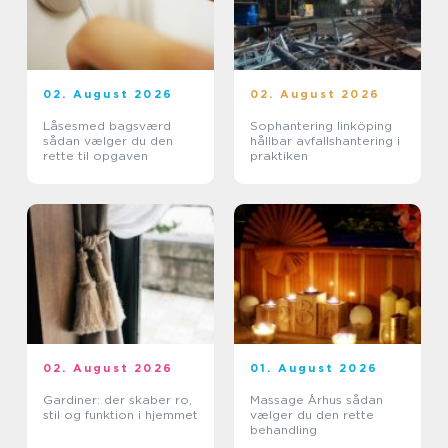
02. August 2026
02. August 2026
Låsesmed bagsværd
Sophantering linköping
sådan vælger du den
hållbar avfallshantering i
rette til opgaven
praktiken
02. August 2026
01. August 2026
Gardiner: der skaber ro,
Massage Århus sådan
stil og funktion i hjemmet
vælger du den rette
behandling