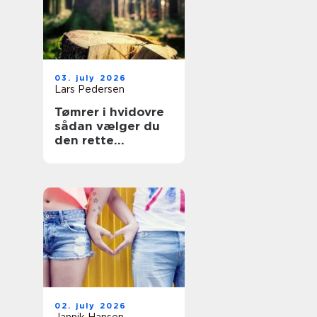
03. july 2026
Lars Pedersen
Tømrer i hvidovre
sådan vælger du
den rette
fagmand til dit
projekt
02. july 2026