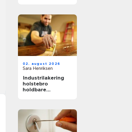
hverdag, fest og
særlige øjeblikke
02. august 2026
Sara Henriksen
Industrilakering
holstebro
holdbare
overflader til
køkken, møbler og
inventar