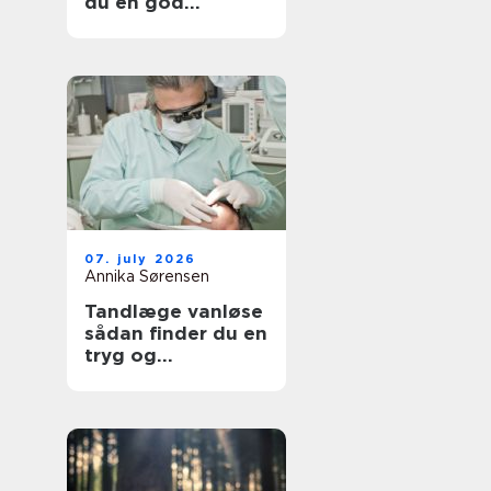
du en god
lejlighed
07. july 2026
Annika Sørensen
Tandlæge vanløse
sådan finder du en
tryg og
kompetent klinik