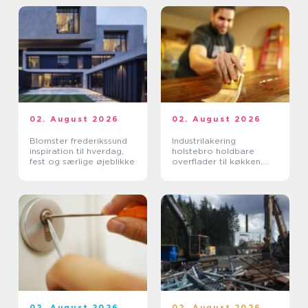
02. August 2026
02. August 2026
Blomster frederikssund
Industrilakering
inspiration til hverdag,
holstebro holdbare
fest og særlige øjeblikke
overflader til køkken,
møbler og inventar
02. August 2026
02. August 2026