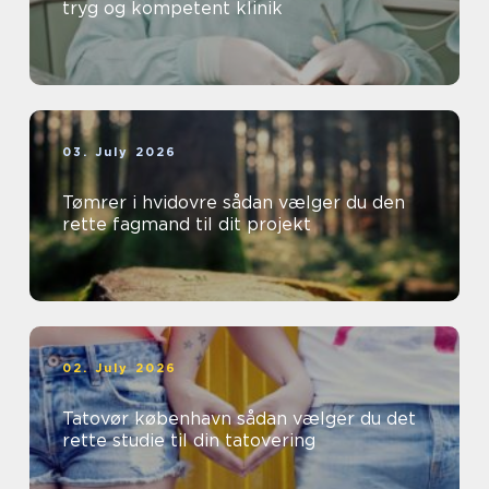
tryg og kompetent klinik
03. July 2026
Tømrer i hvidovre sådan vælger du den
rette fagmand til dit projekt
02. July 2026
Tatovør københavn sådan vælger du det
rette studie til din tatovering