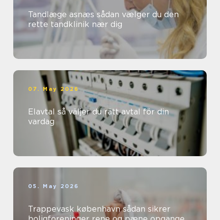
Tandlæge asnæs sådan vælger du den
rette tandklinik nær dig
07. May 2026
Elavtal så väljer du rätt avtal för din
vardag
05. May 2026
Trappevask københavn sådan sikrer
boligforeninger rene og pæne opgange