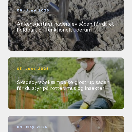
06. June 2026
Anlægsgartner haderslev sådan får du et
holdbart og funktionelt uderum
03. June 2026
Skadedyrsbekæmpelse glostrup sådan
får du styr på rotter, mus og insekter
09. May 2026