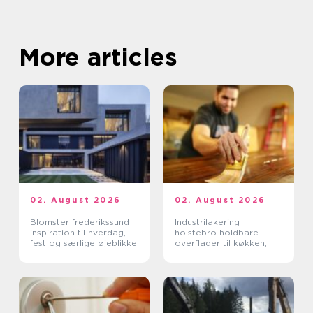
More articles
02. August 2026
02. August 2026
Blomster frederikssund
Industrilakering
inspiration til hverdag,
holstebro holdbare
fest og særlige øjeblikke
overflader til køkken,
møbler og inventar