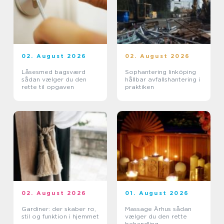
02. August 2026
02. August 2026
Låsesmed bagsværd
Sophantering linköping
sådan vælger du den
hållbar avfallshantering i
rette til opgaven
praktiken
02. August 2026
01. August 2026
Gardiner: der skaber ro,
Massage Århus sådan
stil og funktion i hjemmet
vælger du den rette
behandling