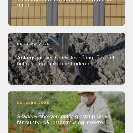
rundt
06. June 2026
Anlægsgartner haderslev sådan får du et
holdbart og funktionelt uderum
03. June 2026
Skadedyrsbekæmpelse glostrup sådan
får du styr på rotter, mus og insekter