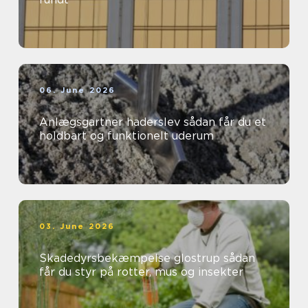
06. June 2026
Anlægsgartner haderslev sådan får du et
holdbart og funktionelt uderum
03. June 2026
Skadedyrsbekæmpelse glostrup sådan
får du styr på rotter, mus og insekter