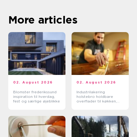
More articles
02. August 2026
02. August 2026
Blomster frederikssund
Industrilakering
inspiration til hverdag,
holstebro holdbare
fest og særlige øjeblikke
overflader til køkken,
møbler og inventar