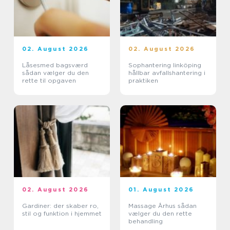
02. August 2026
02. August 2026
Låsesmed bagsværd
Sophantering linköping
sådan vælger du den
hållbar avfallshantering i
rette til opgaven
praktiken
02. August 2026
01. August 2026
Gardiner: der skaber ro,
Massage Århus sådan
stil og funktion i hjemmet
vælger du den rette
behandling