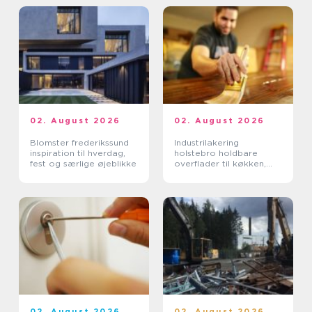
02. August 2026
02. August 2026
Blomster frederikssund
Industrilakering
inspiration til hverdag,
holstebro holdbare
fest og særlige øjeblikke
overflader til køkken,
møbler og inventar
02. August 2026
02. August 2026