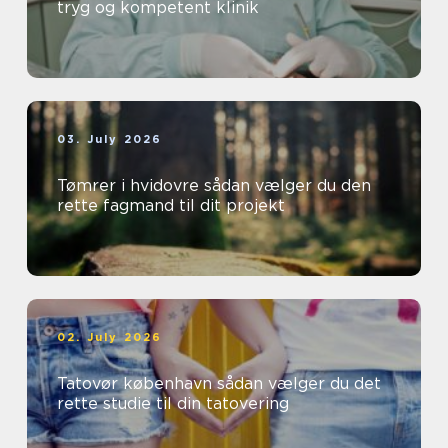
tryg og kompetent klinik
03. July 2026
Tømrer i hvidovre sådan vælger du den
rette fagmand til dit projekt
02. July 2026
Tatovør københavn sådan vælger du det
rette studie til din tatovering