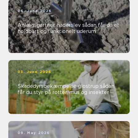
06. June 2026
Anlægsgartner haderslev sådan får du et
holdbart og funktionelt uderum
03. June 2026
Skadedyrsbekæmpelse glostrup sådan
får du styr på rotter, mus og insekter
09. May 2026