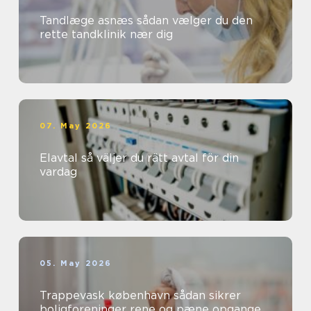
Tandlæge asnæs sådan vælger du den
rette tandklinik nær dig
07. May 2026
Elavtal så väljer du rätt avtal för din
vardag
05. May 2026
Trappevask københavn sådan sikrer
boligforeninger rene og pæne opgange