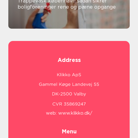
Trappevask københavn sådan sikrer
boligforeninger rene og pæne opgange
Address
web:
www.klikko.dk/
Menu