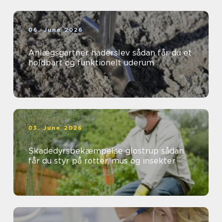
06. June 2026
Anlægsgartner haderslev sådan får du et
holdbart og funktionelt uderum
03. June 2026
Skadedyrsbekæmpelse glostrup sådan
får du styr på rotter, mus og insekter