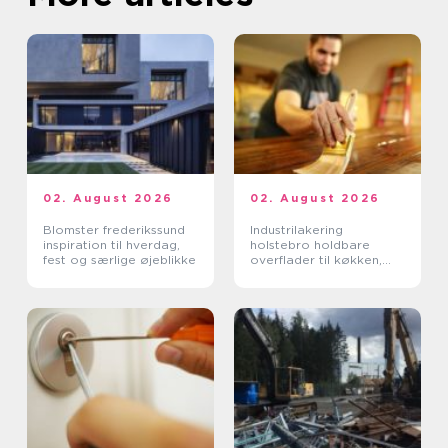
02. August 2026
02. August 2026
Blomster frederikssund
Industrilakering
inspiration til hverdag,
holstebro holdbare
fest og særlige øjeblikke
overflader til køkken,
møbler og inventar