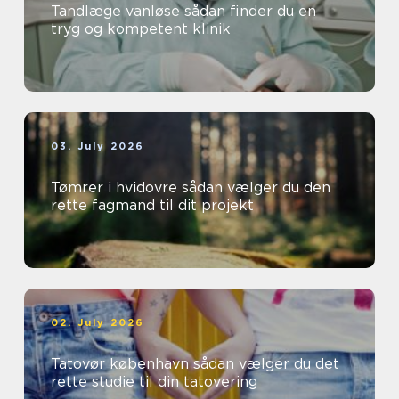
Tandlæge vanløse sådan finder du en
tryg og kompetent klinik
03. July 2026
Tømrer i hvidovre sådan vælger du den
rette fagmand til dit projekt
02. July 2026
Tatovør københavn sådan vælger du det
rette studie til din tatovering