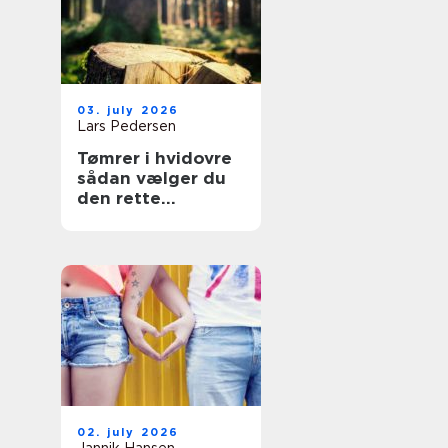
03. july 2026
Lars Pedersen
Tømrer i hvidovre
sådan vælger du
den rette
fagmand til dit
projekt
02. july 2026