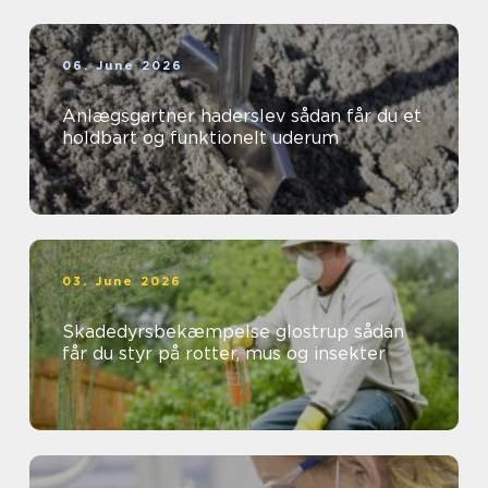
06. June 2026
Anlægsgartner haderslev sådan får du et
holdbart og funktionelt uderum
03. June 2026
Skadedyrsbekæmpelse glostrup sådan
får du styr på rotter, mus og insekter