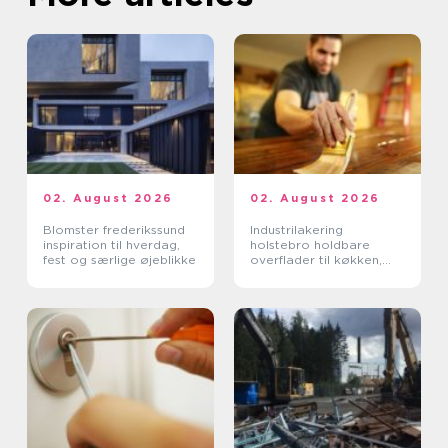
02. August 2026
02. August 2026
Blomster frederikssund
Industrilakering
inspiration til hverdag,
holstebro holdbare
fest og særlige øjeblikke
overflader til køkken,
møbler og inventar