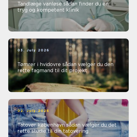
Tandlæge vanløse sådan finder du en
tryg og kompetent klinik
03. July 2026
Tømrer i hvidovre sådan vælger du den
rette fagmand til dit projekt
02. July 2026
Tatovør københavn sådan vælger du det
rette studie til din tatovering