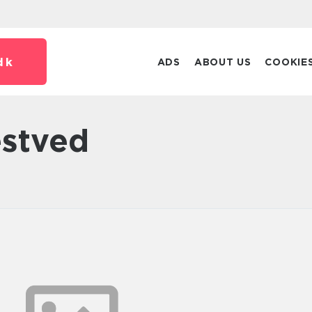
dk
ADS
ABOUT US
COOKIE
æstved