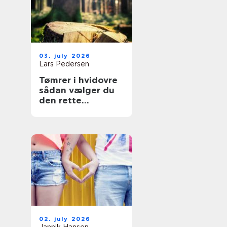
03. july 2026
Lars Pedersen
Tømrer i hvidovre
sådan vælger du
den rette
fagmand til dit
projekt
02. july 2026