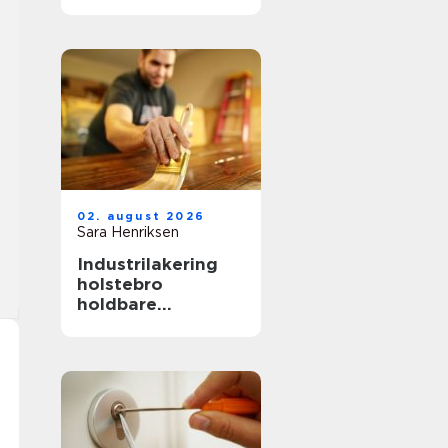
hverdag, fest og
særlige øjeblikke
02. august 2026
Sara Henriksen
Industrilakering
holstebro
holdbare
overflader til
køkken, møbler og
inventar