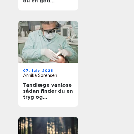
du en god
lejlighed
07. july 2026
Annika Sørensen
Tandlæge vanløse
sådan finder du en
tryg og
kompetent klinik