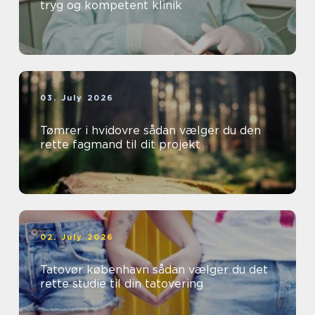
tryg og kompetent klinik
03. July 2026
Tømrer i hvidovre sådan vælger du den
rette fagmand til dit projekt
02. July 2026
Tatovør københavn sådan vælger du det
rette studie til din tatovering