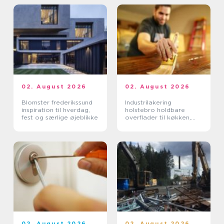
02. August 2026
02. August 2026
Blomster frederikssund
Industrilakering
inspiration til hverdag,
holstebro holdbare
fest og særlige øjeblikke
overflader til køkken,
møbler og inventar
02. August 2026
02. August 2026