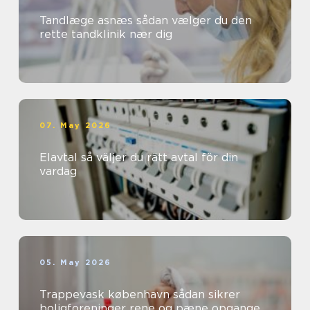
Tandlæge asnæs sådan vælger du den
rette tandklinik nær dig
07. May 2026
Elavtal så väljer du rätt avtal för din
vardag
05. May 2026
Trappevask københavn sådan sikrer
boligforeninger rene og pæne opgange