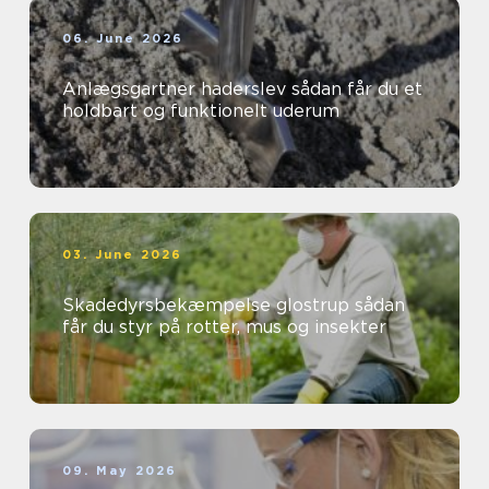
06. June 2026
Anlægsgartner haderslev sådan får du et
holdbart og funktionelt uderum
03. June 2026
Skadedyrsbekæmpelse glostrup sådan
får du styr på rotter, mus og insekter
09. May 2026