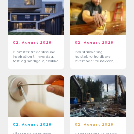
02. August 2026
02. August 2026
Blomster frederikssund
Industrilakering
inspiration til hverdag,
holstebro holdbare
fest og særlige øjeblikke
overflader til køkken,
møbler og inventar
02. August 2026
02. August 2026
Låsesmed bagsværd
Sophantering linköping