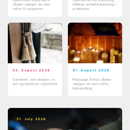
sådan vælger du den
hållbar avfallshantering i
rette til opgaven
praktiken
02. August 2026
01. August 2026
Gardiner: der skaber ro,
Massage Århus sådan
stil og funktion i hjemmet
vælger du den rette
behandling
31. July 2026