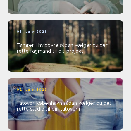
03. July 2026
Tømrer i hvidovre sådan vælger du den
rette fagmand til dit projekt
02. July 2026
Tatovør københavn sådan vælger du det
rette studie til din tatovering