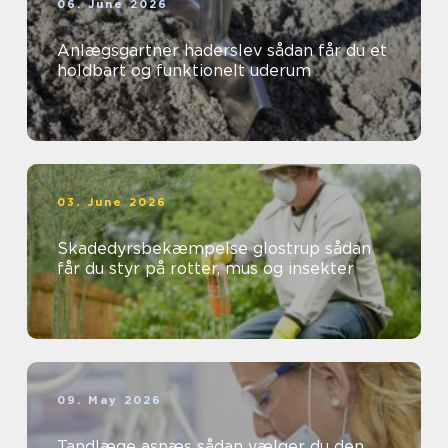
06. June 2026
Anlægsgartner haderslev sådan får du et
holdbart og funktionelt uderum
03. June 2026
Skadedyrsbekæmpelse glostrup sådan
får du styr på rotter, mus og insekter
09. May 2026
Tandlæge asnæs sådan vælger du den