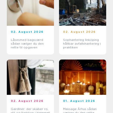
02. August 2026
02. August 2026
Låsesmed bagsværd
Sophantering linköping
sådan vælger du den
hållbar avfallshantering i
rette til opgaven
praktiken
02. August 2026
01. August 2026
Gardiner: der skaber ro,
Massage Århus sådan
stil og funktion i hjemmet
vælger du den rette