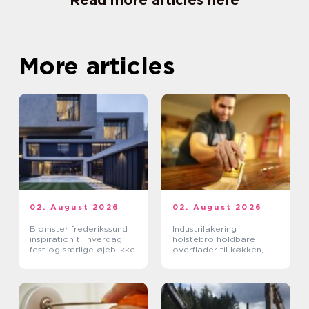
Read more articles here
More articles
02. August 2026
02. August 2026
Blomster frederikssund
Industrilakering
inspiration til hverdag,
holstebro holdbare
fest og særlige øjeblikke
overflader til køkken,
møbler og inventar