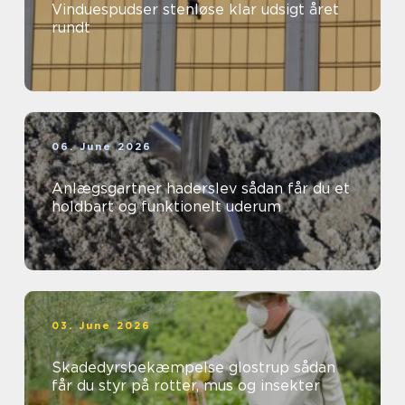
Vinduespudser stenløse klar udsigt året
rundt
06. June 2026
Anlægsgartner haderslev sådan får du et
holdbart og funktionelt uderum
03. June 2026
Skadedyrsbekæmpelse glostrup sådan
får du styr på rotter, mus og insekter