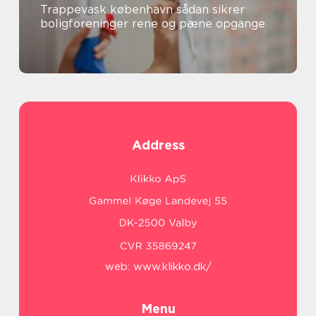
Trappevask københavn sådan sikrer
boligforeninger rene og pæne opgange
Address
web:
www.klikko.dk/
Menu