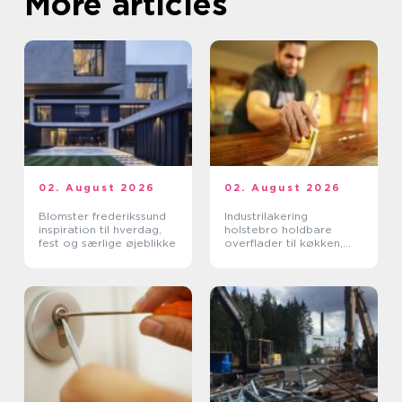
More articles
02. August 2026
02. August 2026
Blomster frederikssund
Industrilakering
inspiration til hverdag,
holstebro holdbare
fest og særlige øjeblikke
overflader til køkken,
møbler og inventar