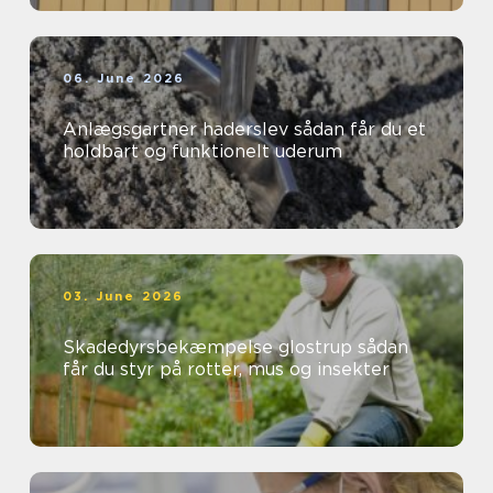
06. June 2026
Anlægsgartner haderslev sådan får du et
holdbart og funktionelt uderum
03. June 2026
Skadedyrsbekæmpelse glostrup sådan
får du styr på rotter, mus og insekter