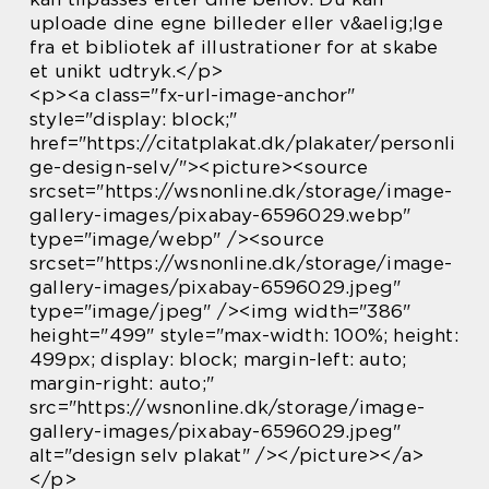
uploade dine egne billeder eller v&aelig;lge
fra et bibliotek af illustrationer for at skabe
et unikt udtryk.</p>
<p><a class="fx-url-image-anchor"
style="display: block;"
href="https://citatplakat.dk/plakater/personli
ge-design-selv/"><picture><source
srcset="https://wsnonline.dk/storage/image-
gallery-images/pixabay-6596029.webp"
type="image/webp" /><source
srcset="https://wsnonline.dk/storage/image-
gallery-images/pixabay-6596029.jpeg"
type="image/jpeg" /><img width="386"
height="499" style="max-width: 100%; height:
499px; display: block; margin-left: auto;
margin-right: auto;"
src="https://wsnonline.dk/storage/image-
gallery-images/pixabay-6596029.jpeg"
alt="design selv plakat" /></picture></a>
</p>