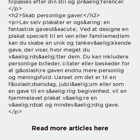
tilpasses efter din stil og pr&aelig;ferencer.
</p>
<h2>Skab personlige gaver:</h2>
<p>Lav selv plakater er ogs&aring; en
fantastisk gaveid&eacute;. Ved at designe en
plakat specielt til en ven eller familiemedlem
kan du skabe en unik og tankev&aelig;kkende
gave, der viser, hvor meget du
v&aelig;rds&aelig;tter dem. Du kan inkludere
personlige billeder, citater eller beskeder for
at g&oslash;re gaven endnu mere personlig
og meningsfuld. Uanset om det er til en
f&oslash;dselsdag, jubil&aelig;um eller som
en gave til en s&aelig;rlig begivenhed, vil en
hjemmelavet plakat v&aelig;re en
v&aelig;rdsat og mindev&aelig;rdig gave.
</p>
Read more articles here