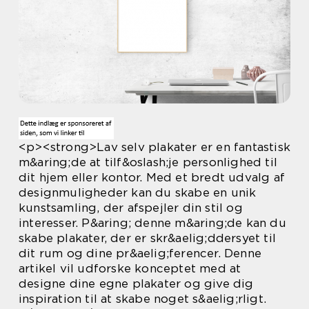
<p><strong>Lav selv plakater er en fantastisk
m&aring;de at tilf&oslash;je personlighed til
dit hjem eller kontor. Med et bredt udvalg af
designmuligheder kan du skabe en unik
kunstsamling, der afspejler din stil og
interesser. P&aring; denne m&aring;de kan du
skabe plakater, der er skr&aelig;ddersyet til
dit rum og dine pr&aelig;ferencer. Denne
artikel vil udforske konceptet med at
designe dine egne plakater og give dig
inspiration til at skabe noget s&aelig;rligt.