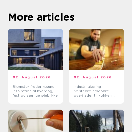
More articles
02. August 2026
02. August 2026
Blomster frederikssund
Industrilakering
inspiration til hverdag,
holstebro holdbare
fest og særlige øjeblikke
overflader til køkken,
møbler og inventar