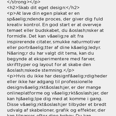
</strong></p>
<h2>Skab dit eget design:</h2>
<p>At lave din egen plakat er en
sp&aelig;ndende proces, der giver dig fuld
kreativ kontrol. En god start er at overveje
temaet eller budskabet, du &oslash;nsker at
formidle. Det kan v&aelig;re alt fra
inspirerende citater, smukke naturmotiver
eller portr&aelig;tter af dine k&aelig;ledyr.
N&aring;r du har valgt dit tema, kan du
begynde at eksperimentere med farver,
skrifttyper og layout for at skabe den
&oslash;nskede stemning.</p>
<p>Hvis du ikke har designf&aelig;rdigheder
eller ikke har adgang til professionelle
designv&aelig;rkt&oslash;jer, er der mange
onlineplatforme og v&aelig;rkt&oslash;jer, der
kan hj&aelig;lpe dig med at komme i gang.
Disse v&aelig;rkt&oslash;jer tilbyder et bredt
udvalg af skabeloner, grafik og effekter, der
kan tilpasses efter dine behov. Du kan