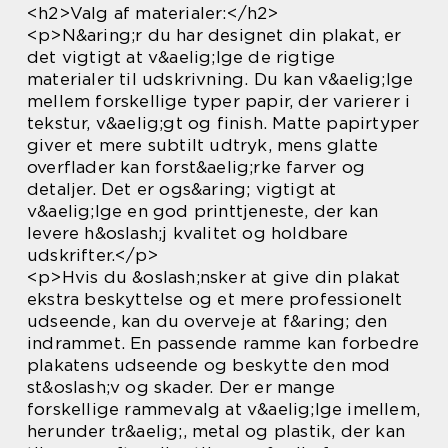
<h2>Valg af materialer:</h2>
<p>N&aring;r du har designet din plakat, er
det vigtigt at v&aelig;lge de rigtige
materialer til udskrivning. Du kan v&aelig;lge
mellem forskellige typer papir, der varierer i
tekstur, v&aelig;gt og finish. Matte papirtyper
giver et mere subtilt udtryk, mens glatte
overflader kan forst&aelig;rke farver og
detaljer. Det er ogs&aring; vigtigt at
v&aelig;lge en god printtjeneste, der kan
levere h&oslash;j kvalitet og holdbare
udskrifter.</p>
<p>Hvis du &oslash;nsker at give din plakat
ekstra beskyttelse og et mere professionelt
udseende, kan du overveje at f&aring; den
indrammet. En passende ramme kan forbedre
plakatens udseende og beskytte den mod
st&oslash;v og skader. Der er mange
forskellige rammevalg at v&aelig;lge imellem,
herunder tr&aelig;, metal og plastik, der kan