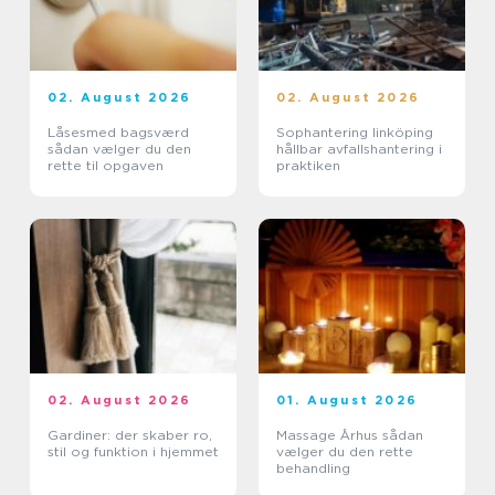
02. August 2026
02. August 2026
Låsesmed bagsværd
Sophantering linköping
sådan vælger du den
hållbar avfallshantering i
rette til opgaven
praktiken
02. August 2026
01. August 2026
Gardiner: der skaber ro,
Massage Århus sådan
stil og funktion i hjemmet
vælger du den rette
behandling