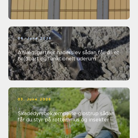
06. June 2026
Anlægsgartner haderslev sådan får du et
holdbart og funktionelt uderum
03. June 2026
Skadedyrsbekæmpelse glostrup sådan
får du styr på rotter, mus og insekter