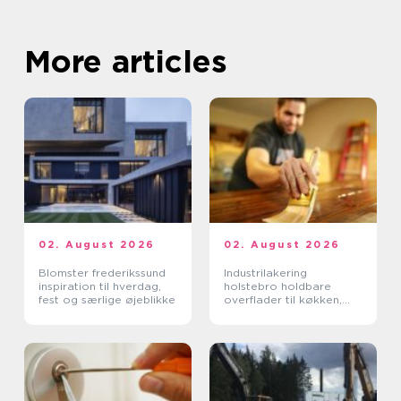
More articles
02. August 2026
02. August 2026
Blomster frederikssund
Industrilakering
inspiration til hverdag,
holstebro holdbare
fest og særlige øjeblikke
overflader til køkken,
møbler og inventar