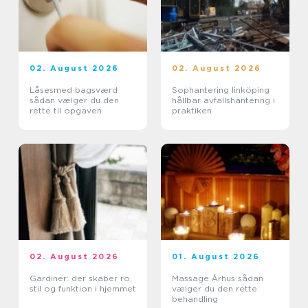
02. August 2026
02. August 2026
Låsesmed bagsværd
Sophantering linköping
sådan vælger du den
hållbar avfallshantering i
rette til opgaven
praktiken
02. August 2026
01. August 2026
Gardiner: der skaber ro,
Massage Århus sådan
stil og funktion i hjemmet
vælger du den rette
behandling