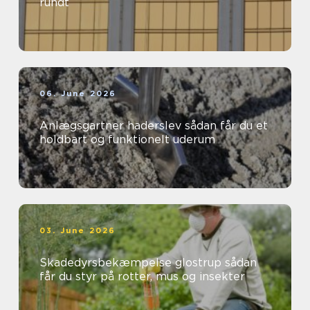
rundt
06. June 2026
Anlægsgartner haderslev sådan får du et
holdbart og funktionelt uderum
03. June 2026
Skadedyrsbekæmpelse glostrup sådan
får du styr på rotter, mus og insekter