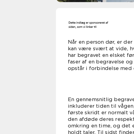
Når en person dør, er de
kan være svært at vide, h
har begravet en elsket før
faser af en begravelse og
opstår i forbindelse med 
En gennemsnitlig begravel
inkluderer tiden til våge
første skridt er normalt v
den afdøde deres respekt
omkring en time, og det e
holdt taler. Til sidst fin