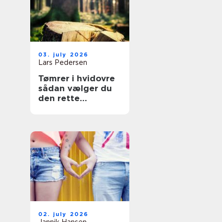
03. july 2026
Lars Pedersen
Tømrer i hvidovre
sådan vælger du
den rette
fagmand til dit
projekt
02. july 2026