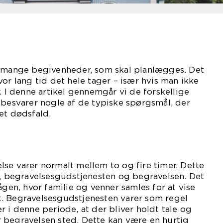
r mange begivenheder, som skal planlægges. Det
vor lang tid det hele tager – især hvis man ikke
. I denne artikel gennemgår vi de forskellige
 besvarer nogle af de typiske spørgsmål, der
et dødsfald.
se varer normalt mellem to og fire timer. Dette
n, begravelsesgudstjenesten og begravelsen. Det
ågen, hvor familie og venner samles for at vise
. Begravelsesgudstjenesten varer som regel
r i denne periode, at der bliver holdt tale og
der begravelsen sted. Dette kan være en hurtig