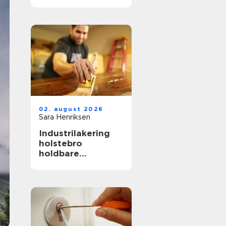
hverdag, fest og
særlige øjeblikke
02. august 2026
Sara Henriksen
Industrilakering
holstebro
holdbare
overflader til
køkken, møbler og
inventar