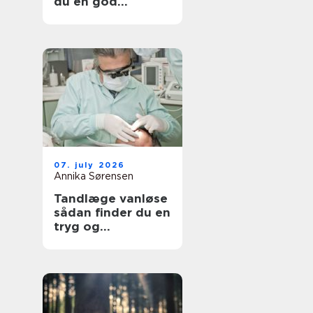
du en god
lejlighed
07. july 2026
Annika Sørensen
Tandlæge vanløse
sådan finder du en
tryg og
kompetent klinik