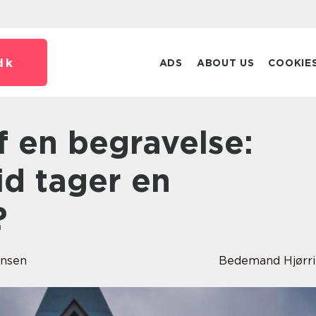
dk
ADS
ABOUT US
COOKIE
id tager en
?
ansen
Bedemand Hjørr