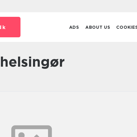
dk
ADS
ABOUT US
COOKIE
 helsingør