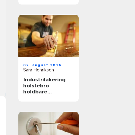
hverdag, fest og
særlige øjeblikke
02. august 2026
Sara Henriksen
Industrilakering
holstebro
holdbare
overflader til
køkken, møbler og
inventar