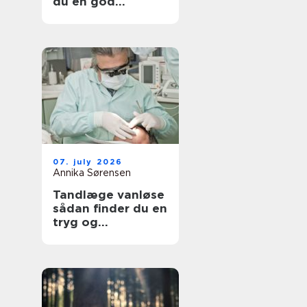
du en god
lejlighed
07. july 2026
Annika Sørensen
Tandlæge vanløse
sådan finder du en
tryg og
kompetent klinik