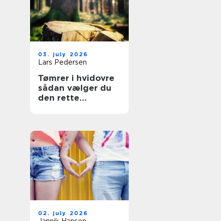
03. july 2026
Lars Pedersen
Tømrer i hvidovre
sådan vælger du
den rette
fagmand til dit
projekt
02. july 2026