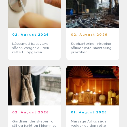
02. August 2026
02. August 2026
Låsesmed bagsværd
Sophantering linköping
sådan vælger du den
hållbar avfallshantering i
rette til opgaven
praktiken
02. August 2026
01. August 2026
Gardiner: der skaber ro,
Massage Århus sådan
stil og funktion i hjemmet
vælger du den rette