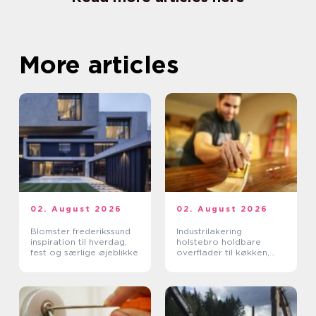
More articles
02. August 2026
02. August 2026
Blomster frederikssund
Industrilakering
inspiration til hverdag,
holstebro holdbare
fest og særlige øjeblikke
overflader til køkken,
møbler og inventar