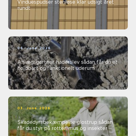
Vinduespudser stenløse klar udsigt året
rundt
06. June 2026
Anlægsgartner haderslev sådan får du et
holdbart og funktionelt uderum
03. June 2026
Skadedyrsbekæmpelse glostrup sådan
får du styr på rotter, mus og insekter