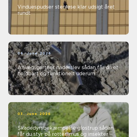
Vinduespudser stenløse klar udsigt året
rundt
06. June 2026
Anlægsgartner haderslev sådan får du et
holdbart og funktionelt uderum
03. June 2026
Skadedyrsbekæmpelse glostrup sådan
får du styr på rotter, mus og insekter