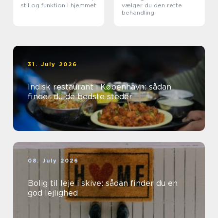
stil og funktion i hjemmet
vælger du den rette
behandling
31. July 2026
Indisk restaurant i København: sådan
finder du de bedste steder
08. July 2026
Bolig til leje i skive: sådan finder du en
god lejlighed