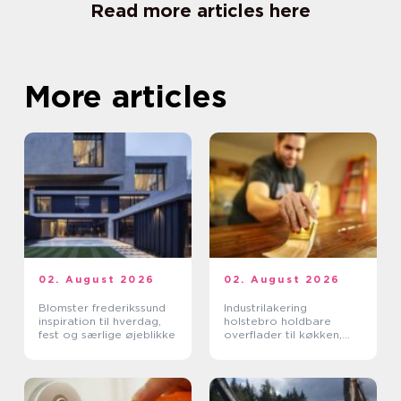
Read more articles here
More articles
02. August 2026
02. August 2026
Blomster frederikssund
Industrilakering
inspiration til hverdag,
holstebro holdbare
fest og særlige øjeblikke
overflader til køkken,
møbler og inventar