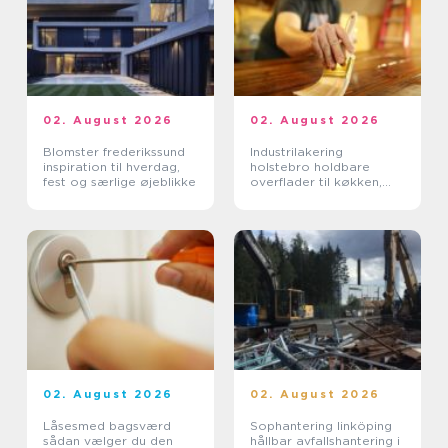
02. August 2026
02. August 2026
Blomster frederikssund
Industrilakering
inspiration til hverdag,
holstebro holdbare
fest og særlige øjeblikke
overflader til køkken,
møbler og inventar
02. August 2026
02. August 2026
Låsesmed bagsværd
Sophantering linköping
sådan vælger du den
hållbar avfallshantering i