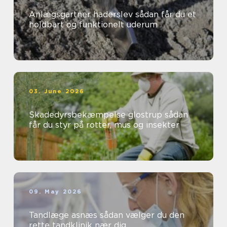
Anlægsgartner haderslev sådan får du et
holdbart og funktionelt uderum
03. June 2026
Skadedyrsbekæmpelse glostrup sådan
får du styr på rotter, mus og insekter
09. May 2026
Tandlæge asnæs sådan vælger du den
rette tandklinik nær dig