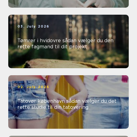
03. July 2026
Tømrer i hvidovre sådan vælger du den
rette fagmand til dit projekt
02. July 2026
Tatovør københavn sådan vælger du det
rette studie til din tatovering