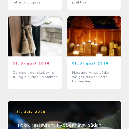
rette til opgaven
praktiken
02. August 2026
01. August 2026
Gardiner: der skaber ro,
Massage Århus sådan
stil og funktion i hjemmet
vælger du den rette
behandling
31. July 2026
Indisk restaurant i København: sådan