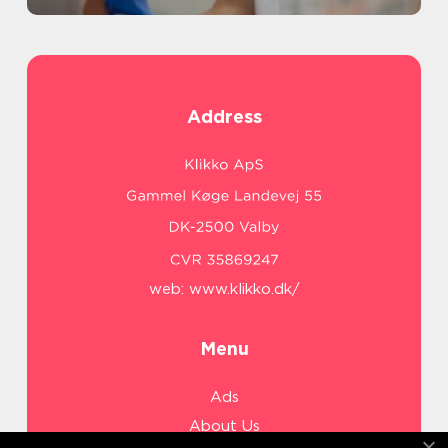
Address
web:
www.klikko.dk/
Menu
Ads
About Us