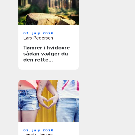
03. july 2026
Lars Pedersen
Tømrer i hvidovre
sådan vælger du
den rette
fagmand til dit
projekt
02. july 2026