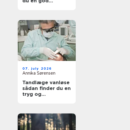
du en god
lejlighed
07. july 2026
Annika Sørensen
Tandlæge vanløse
sådan finder du en
tryg og
kompetent klinik