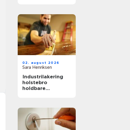
hverdag, fest og
særlige øjeblikke
02. august 2026
Sara Henriksen
Industrilakering
holstebro
holdbare
overflader til
køkken, møbler og
inventar