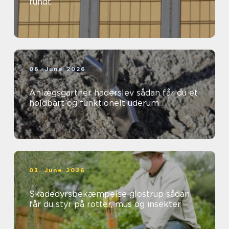
rundt
06. June 2026
Anlægsgartner haderslev sådan får du et
holdbart og funktionelt uderum
03. June 2026
Skadedyrsbekæmpelse glostrup sådan
får du styr på rotter, mus og insekter