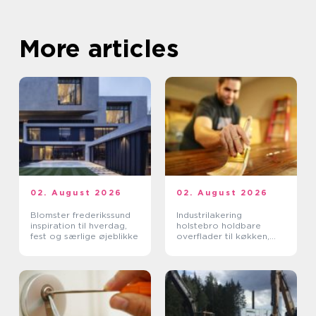
More articles
02. August 2026
02. August 2026
Blomster frederikssund
Industrilakering
inspiration til hverdag,
holstebro holdbare
fest og særlige øjeblikke
overflader til køkken,
møbler og inventar