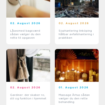
02. August 2026
02. August 2026
Låsesmed bagsværd
Sophantering linköping
sådan vælger du den
hållbar avfallshantering i
rette til opgaven
praktiken
02. August 2026
01. August 2026
Gardiner: der skaber ro,
Massage Århus sådan
stil og funktion i hjemmet
vælger du den rette
behandling