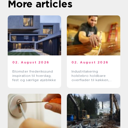
More articles
02. August 2026
02. August 2026
Blomster frederikssund
Industrilakering
inspiration til hverdag,
holstebro holdbare
fest og særlige øjeblikke
overflader til køkken,
møbler og inventar