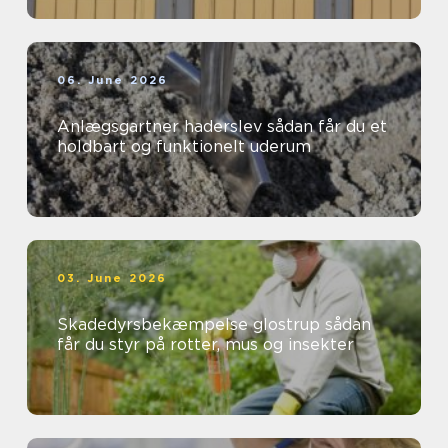
06. June 2026
Anlægsgartner haderslev sådan får du et
holdbart og funktionelt uderum
03. June 2026
Skadedyrsbekæmpelse glostrup sådan
får du styr på rotter, mus og insekter