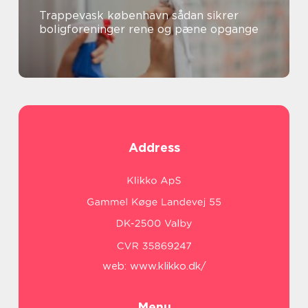
Trappevask københavn sådan sikrer
boligforeninger rene og pæne opgange
Address
web:
www.klikko.dk/
Menu