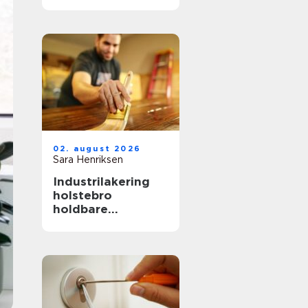
hverdag, fest og
særlige øjeblikke
02. august 2026
Sara Henriksen
Industrilakering
holstebro
holdbare
overflader til
køkken, møbler og
inventar