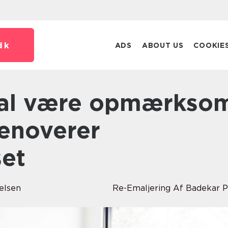
dk
ADS
ABOUT US
COOKIE
renoverer
et
elsen
Re-Emaljering Af Badekar P