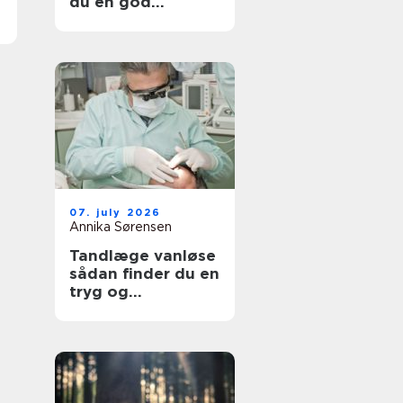
du en god
lejlighed
07. july 2026
Annika Sørensen
Tandlæge vanløse
sådan finder du en
tryg og
kompetent klinik