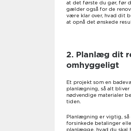
at det første du gør, før 
gælder også for de renov
være klar over, hvad dit b
at opnå det ønskede resul
2. Planlæg dit 
omhyggeligt
Et projekt som en badev
planlægning, så alt bliver
nødvendige materialer best
ti
Planlægning er vigtig, så
forsinkede betalinger ell
planlægge, hvad du skal h