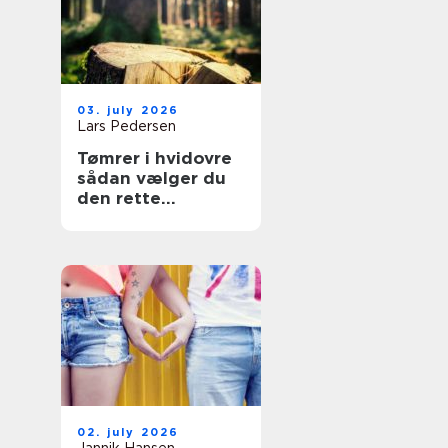
03. july 2026
Lars Pedersen
Tømrer i hvidovre
sådan vælger du
den rette
fagmand til dit
projekt
02. july 2026