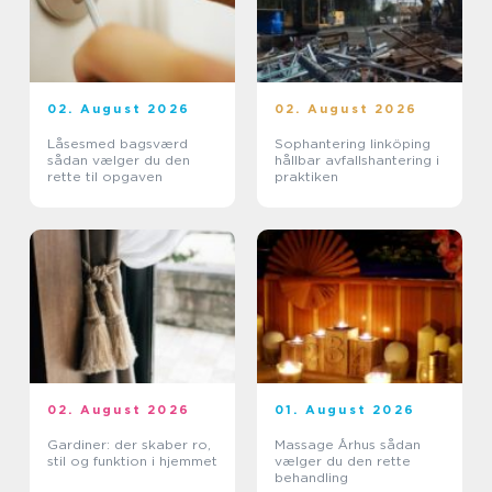
02. August 2026
02. August 2026
Låsesmed bagsværd
Sophantering linköping
sådan vælger du den
hållbar avfallshantering i
rette til opgaven
praktiken
02. August 2026
01. August 2026
Gardiner: der skaber ro,
Massage Århus sådan
stil og funktion i hjemmet
vælger du den rette
behandling