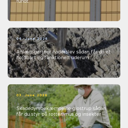
rundt
06. June 2026
Anlægsgartner haderslev sådan får du et
holdbart og funktionelt uderum
03. June 2026
Skadedyrsbekæmpelse glostrup sådan
får du styr på rotter, mus og insekter