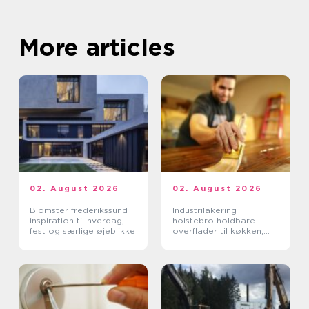
More articles
02. August 2026
02. August 2026
Blomster frederikssund
Industrilakering
inspiration til hverdag,
holstebro holdbare
fest og særlige øjeblikke
overflader til køkken,
møbler og inventar