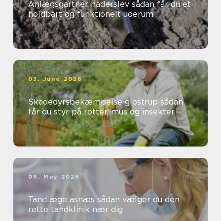
Anlægsgartner haderslev sådan får du et
holdbart og funktionelt uderum
03. June 2026
Skadedyrsbekæmpelse glostrup sådan
får du styr på rotter, mus og insekter
09. May 2026
Tandlæge asnæs sådan vælger du den
rette tandklinik nær dig