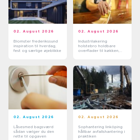
02. August 2026
02. August 2026
Blomster frederikssund
Industrilakering
inspiration til hverdag,
holstebro holdbare
fest og særlige øjeblikke
overflader til køkken,
møbler og inventar
02. August 2026
02. August 2026
Låsesmed bagsværd
Sophantering linköping
sådan vælger du den
hållbar avfallshantering i
rette til opgaven
praktiken