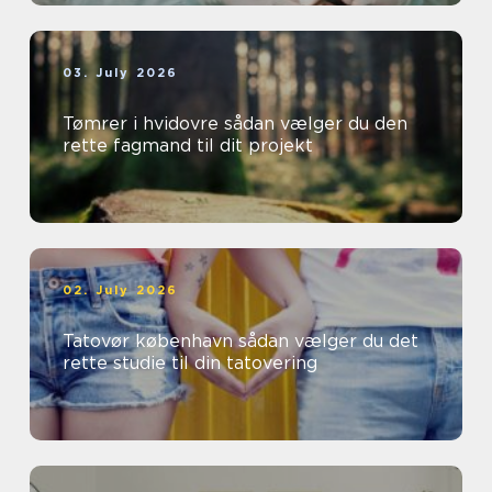
03. July 2026
Tømrer i hvidovre sådan vælger du den
rette fagmand til dit projekt
02. July 2026
Tatovør københavn sådan vælger du det
rette studie til din tatovering