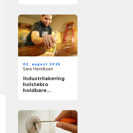
hverdag, fest og
særlige øjeblikke
02. august 2026
Sara Henriksen
Industrilakering
holstebro
holdbare
overflader til
køkken, møbler og
inventar