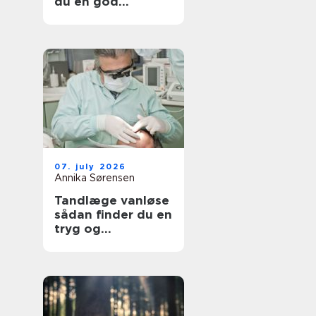
du en god
lejlighed
07. july 2026
Annika Sørensen
Tandlæge vanløse
sådan finder du en
tryg og
kompetent klinik