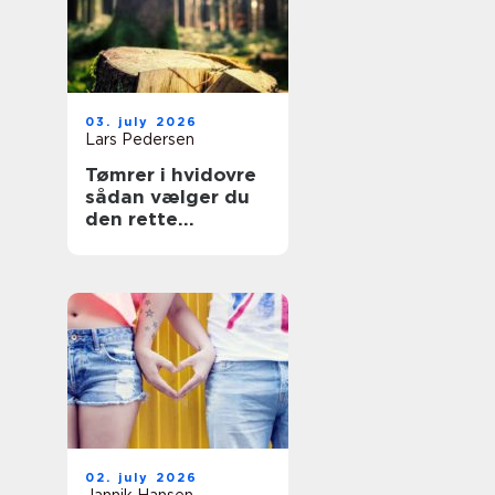
03. july 2026
Lars Pedersen
Tømrer i hvidovre
sådan vælger du
den rette
fagmand til dit
projekt
02. july 2026