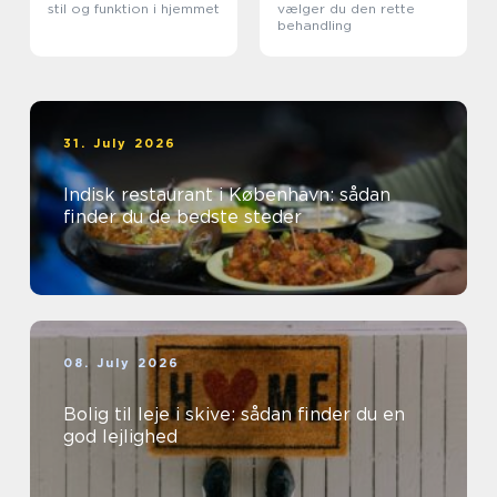
stil og funktion i hjemmet
vælger du den rette
behandling
31. July 2026
Indisk restaurant i København: sådan
finder du de bedste steder
08. July 2026
Bolig til leje i skive: sådan finder du en
god lejlighed