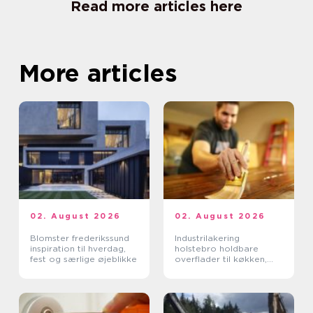
Read more articles here
More articles
02. August 2026
02. August 2026
Blomster frederikssund
Industrilakering
inspiration til hverdag,
holstebro holdbare
fest og særlige øjeblikke
overflader til køkken,
møbler og inventar