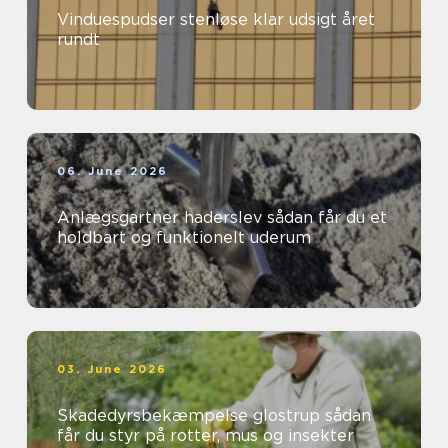
Vinduespudser stenløse klar udsigt året
rundt
06. June 2026
Anlægsgartner haderslev sådan får du et
holdbart og funktionelt uderum
03. June 2026
Skadedyrsbekæmpelse glostrup sådan
får du styr på rotter, mus og insekter