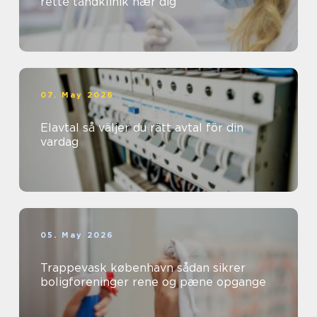
rette tandklinik nær dig
07. May 2026
Elavtal så väljer du rätt avtal för din
vardag
05. May 2026
Trappevask københavn sådan sikrer
boligforeninger rene og pæne opgange