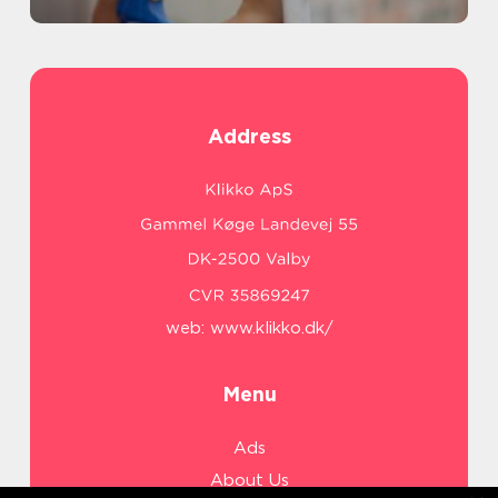
Address
web:
www.klikko.dk/
Menu
Ads
About Us