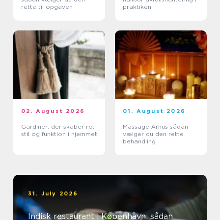
rette til opgaven
praktiken
02. August 2026
01. August 2026
Gardiner: der skaber ro,
Massage Århus sådan
stil og funktion i hjemmet
vælger du den rette
behandling
31. July 2026
Indisk restaurant i København: sådan