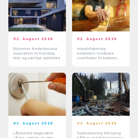
02. August 2026
02. August 2026
Blomster frederikssund
Industrilakering
inspiration til hverdag,
holstebro holdbare
fest og særlige øjeblikke
overflader til køkken,
møbler og inventar
02. August 2026
02. August 2026
Låsesmed bagsværd
Sophantering linköping
sådan vælger du den
hållbar avfallshantering i