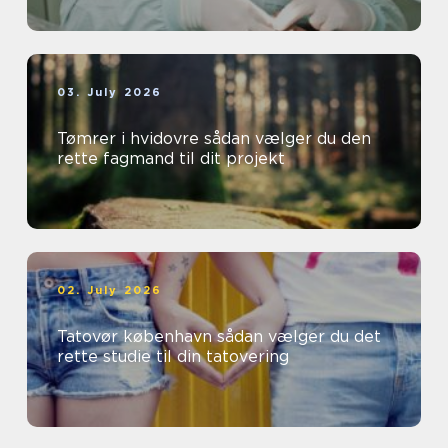
03. July 2026
Tømrer i hvidovre sådan vælger du den
rette fagmand til dit projekt
02. July 2026
Tatovør københavn sådan vælger du det
rette studie til din tatovering