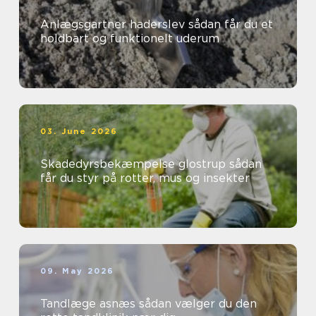
Anlægsgartner haderslev sådan får du et
holdbart og funktionelt uderum
03. June 2026
Skadedyrsbekæmpelse glostrup sådan
får du styr på rotter, mus og insekter
09. May 2026
Tandlæge asnæs sådan vælger du den