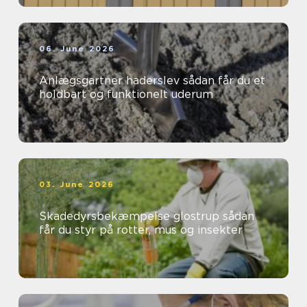
06. June 2026
Anlægsgartner haderslev sådan får du et
holdbart og funktionelt uderum
03. June 2026
Skadedyrsbekæmpelse glostrup sådan
får du styr på rotter, mus og insekter