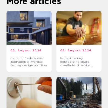
More articles
02. August 2026
02. August 2026
Blomster frederikssund
Industrilakering
inspiration til hverdag,
holstebro holdbare
fest og særlige øjeblikke
overflader til køkken,
møbler og inventar