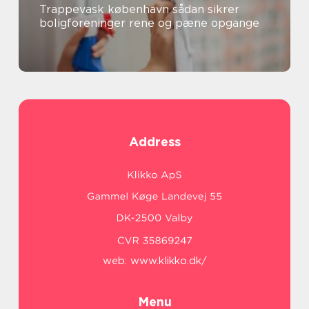
Trappevask københavn sådan sikrer
boligforeninger rene og pæne opgange
Address
web:
www.klikko.dk/
Menu