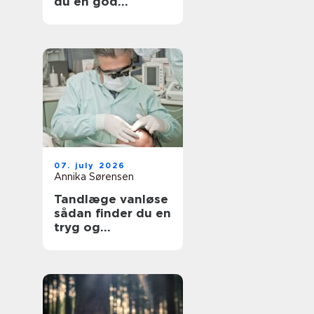
du en god
lejlighed
07. july 2026
Annika Sørensen
Tandlæge vanløse
sådan finder du en
tryg og
kompetent klinik