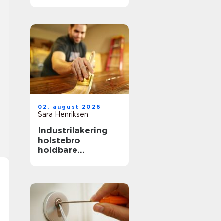
hverdag, fest og
særlige øjeblikke
02. august 2026
Sara Henriksen
Industrilakering
holstebro
holdbare
overflader til
køkken, møbler og
inventar