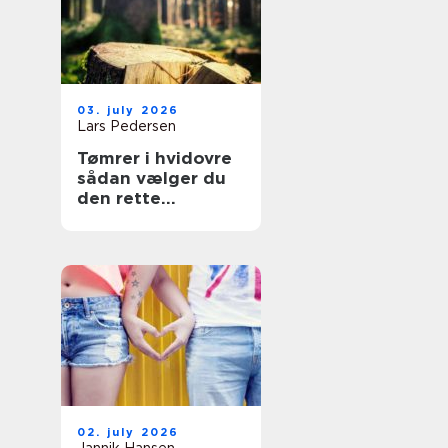
03. july 2026
Lars Pedersen
Tømrer i hvidovre
sådan vælger du
den rette
fagmand til dit
projekt
02. july 2026